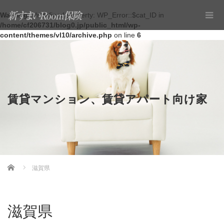
Warning
: Undefined property: WP_Error::$cat_ID in
/home/cf206731/blog0.jp/public_html/wp-
content/themes/vl10/archive.php
on line
6
賃貸マンション、賃貸アパート向け家
Home
滋賀県
財保険
滋賀県